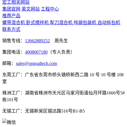
宏工相关网站
集团官网
英文网站
工程中心
推荐产品
螺带混合机
卧式搅拌机
犁刀混合机
吨袋包装机
自动拆包机
联系方式
销售专线：
13662889252
周先生
集团电话：
4008007180
（专人负责）
邮箱：
sales@ongoaltech.com
东莞工厂：广东省东莞市桥头镇桥新西二路 10 号 10 号楼 108
室
株洲工厂：湖南省株洲市天元区马家河街道仙月环路1666号5#
栋101号
无锡工厂：无锡新吴区锡达路516号B1-B5