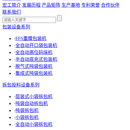
宏工简介
发展历程
产品矩阵
生产基地
专利荣誉
合作伙伴
联系我们
包装设备系列
·
FFS重膜包装机
·
全自动开口袋包装机
·
全自动高位码垛机
·
半自动底充式包装机
·
脱气式吨袋包装机
·
集成式吨袋包装机
拆包投料设备系列
·
层装式小袋拆包机
·
吨袋自动拆包机
·
吨袋拆包机
·
小袋拆包机
·
全自动小袋拆包机