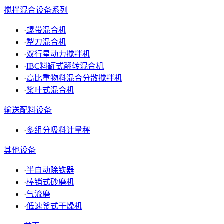
搅拌混合设备系列
·
螺带混合机
·
犁刀混合机
·
双行星动力搅拌机
·
IBC料罐式翻转混合机
·
高比重物料混合分散搅拌机
·
桨叶式混合机
输送配料设备
·
多组分吸料计量秤
其他设备
·
半自动除铁器
·
棒销式砂磨机
·
气流磨
·
低速釜式干燥机