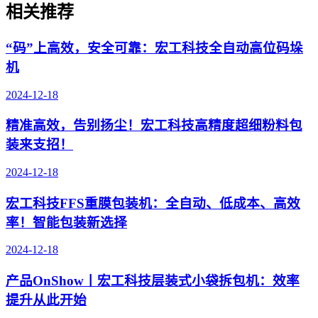
相关推荐
“码”上高效，安全可靠：宏工科技全自动高位码垛
机
2024-12-18
精准高效，告别扬尘！宏工科技高精度超细粉料包
装来支招！
2024-12-18
宏工科技FFS重膜包装机：全自动、低成本、高效
率！智能包装新选择
2024-12-18
产品OnShow丨宏工科技层装式小袋拆包机：效率
提升从此开始