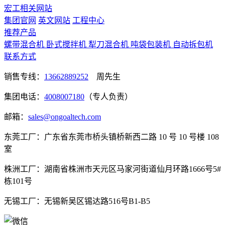
宏工相关网站
集团官网
英文网站
工程中心
推荐产品
螺带混合机
卧式搅拌机
犁刀混合机
吨袋包装机
自动拆包机
联系方式
销售专线：
13662889252
周先生
集团电话：
4008007180
（专人负责）
邮箱：
sales@ongoaltech.com
东莞工厂：广东省东莞市桥头镇桥新西二路 10 号 10 号楼 108
室
株洲工厂：湖南省株洲市天元区马家河街道仙月环路1666号5#
栋101号
无锡工厂：无锡新吴区锡达路516号B1-B5