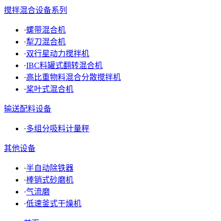
搅拌混合设备系列
·
螺带混合机
·
犁刀混合机
·
双行星动力搅拌机
·
IBC料罐式翻转混合机
·
高比重物料混合分散搅拌机
·
桨叶式混合机
输送配料设备
·
多组分吸料计量秤
其他设备
·
半自动除铁器
·
棒销式砂磨机
·
气流磨
·
低速釜式干燥机