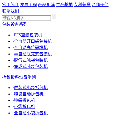
宏工简介
发展历程
产品矩阵
生产基地
专利荣誉
合作伙伴
联系我们
包装设备系列
·
FFS重膜包装机
·
全自动开口袋包装机
·
全自动高位码垛机
·
半自动底充式包装机
·
脱气式吨袋包装机
·
集成式吨袋包装机
拆包投料设备系列
·
层装式小袋拆包机
·
吨袋自动拆包机
·
吨袋拆包机
·
小袋拆包机
·
全自动小袋拆包机