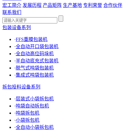
宏工简介
发展历程
产品矩阵
生产基地
专利荣誉
合作伙伴
联系我们
包装设备系列
·
FFS重膜包装机
·
全自动开口袋包装机
·
全自动高位码垛机
·
半自动底充式包装机
·
脱气式吨袋包装机
·
集成式吨袋包装机
拆包投料设备系列
·
层装式小袋拆包机
·
吨袋自动拆包机
·
吨袋拆包机
·
小袋拆包机
·
全自动小袋拆包机