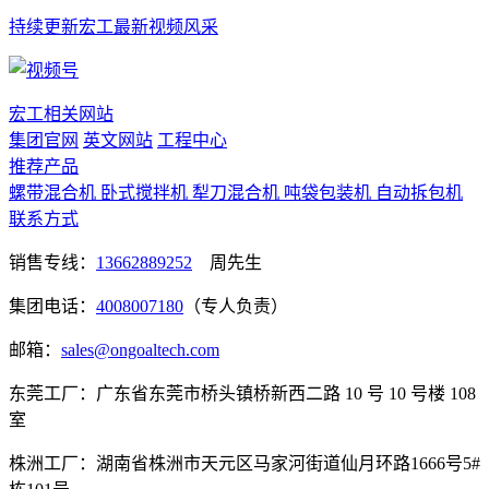
持续更新宏工最新视频风采
宏工相关网站
集团官网
英文网站
工程中心
推荐产品
螺带混合机
卧式搅拌机
犁刀混合机
吨袋包装机
自动拆包机
联系方式
销售专线：
13662889252
周先生
集团电话：
4008007180
（专人负责）
邮箱：
sales@ongoaltech.com
东莞工厂：广东省东莞市桥头镇桥新西二路 10 号 10 号楼 108
室
株洲工厂：湖南省株洲市天元区马家河街道仙月环路1666号5#