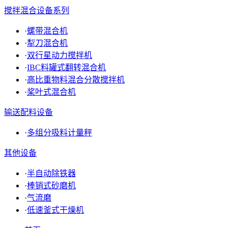
搅拌混合设备系列
·
螺带混合机
·
犁刀混合机
·
双行星动力搅拌机
·
IBC料罐式翻转混合机
·
高比重物料混合分散搅拌机
·
桨叶式混合机
输送配料设备
·
多组分吸料计量秤
其他设备
·
半自动除铁器
·
棒销式砂磨机
·
气流磨
·
低速釜式干燥机