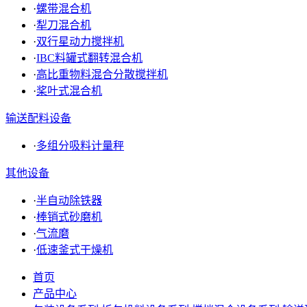
·
螺带混合机
·
犁刀混合机
·
双行星动力搅拌机
·
IBC料罐式翻转混合机
·
高比重物料混合分散搅拌机
·
桨叶式混合机
输送配料设备
·
多组分吸料计量秤
其他设备
·
半自动除铁器
·
棒销式砂磨机
·
气流磨
·
低速釜式干燥机
首页
产品中心