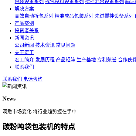
包装设备系列
拆包投料设备系列
搅拌混合设备系列
输送
解决方案
高效自动拆包系列
精准成品包装系列
先进搅拌设备系列
产品案例
投资者关系
新闻资讯
公司新闻
技术资讯
常见问题
关于宏工
宏工简介
发展历程
产品矩阵
生产基地
专利荣誉
合作伙
联系我们
联系我们
电话咨询
News
洞悉市场变化 将行业趋势握在手中
碳粉吨袋包装机的特点