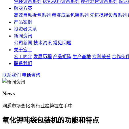
包装设备系列
拆包投料设备系列
搅拌混合设备系列
输送
解决方案
高效自动拆包系列
精准成品包装系列
先进搅拌设备系列
产品案例
投资者关系
新闻资讯
公司新闻
技术资讯
常见问题
关于宏工
宏工简介
发展历程
产品矩阵
生产基地
专利荣誉
合作伙
联系我们
联系我们
电话咨询
News
洞悉市场变化 将行业趋势握在手中
氧化钾吨袋包装机的功能和特点