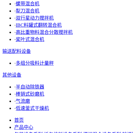
·
螺带混合机
·
犁刀混合机
·
双行星动力搅拌机
·
IBC料罐式翻转混合机
·
高比重物料混合分散搅拌机
·
桨叶式混合机
输送配料设备
·
多组分吸料计量秤
其他设备
·
半自动除铁器
·
棒销式砂磨机
·
气流磨
·
低速釜式干燥机
首页
产品中心