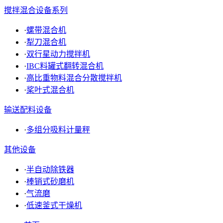
搅拌混合设备系列
·
螺带混合机
·
犁刀混合机
·
双行星动力搅拌机
·
IBC料罐式翻转混合机
·
高比重物料混合分散搅拌机
·
桨叶式混合机
输送配料设备
·
多组分吸料计量秤
其他设备
·
半自动除铁器
·
棒销式砂磨机
·
气流磨
·
低速釜式干燥机