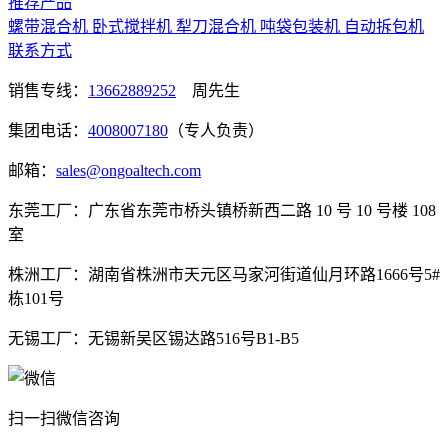
推荐产品
螺带混合机
卧式搅拌机
犁刀混合机
吨袋包装机
自动拆包机
联系方式
销售专线：
13662889252
周先生
集团电话：
4008007180
（专人负责）
邮箱：
sales@ongoaltech.com
东莞工厂：广东省东莞市桥头镇桥新西二路 10 号 10 号楼 108
室
株洲工厂：湖南省株洲市天元区马家河街道仙月环路1666号5#
栋101号
无锡工厂：无锡新吴区锡达路516号B1-B5
扫一扫微信咨询