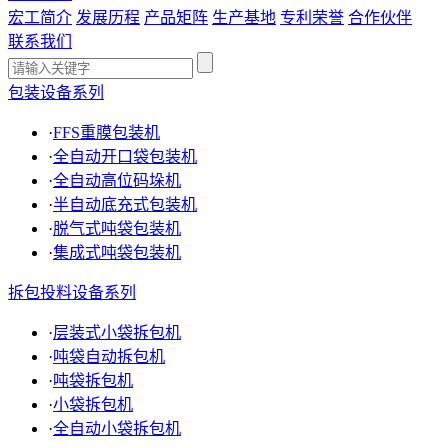
宏工简介
发展历程
产品矩阵
生产基地
专利荣誉
合作伙伴
联系我们
包装设备系列
·
FFS重膜包装机
·
全自动开口袋包装机
·
全自动高位码垛机
·
半自动底充式包装机
·
脱气式吨袋包装机
·
集成式吨袋包装机
拆包投料设备系列
·
层装式小袋拆包机
·
吨袋自动拆包机
·
吨袋拆包机
·
小袋拆包机
·
全自动小袋拆包机