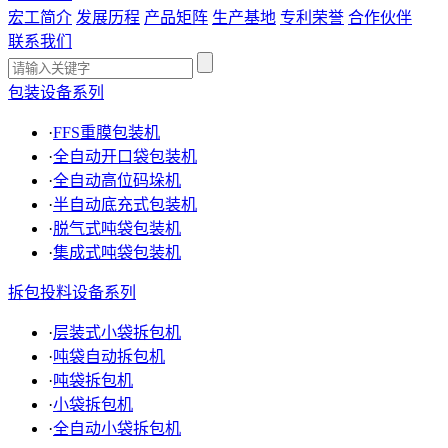
宏工简介
发展历程
产品矩阵
生产基地
专利荣誉
合作伙伴
联系我们
包装设备系列
·
FFS重膜包装机
·
全自动开口袋包装机
·
全自动高位码垛机
·
半自动底充式包装机
·
脱气式吨袋包装机
·
集成式吨袋包装机
拆包投料设备系列
·
层装式小袋拆包机
·
吨袋自动拆包机
·
吨袋拆包机
·
小袋拆包机
·
全自动小袋拆包机