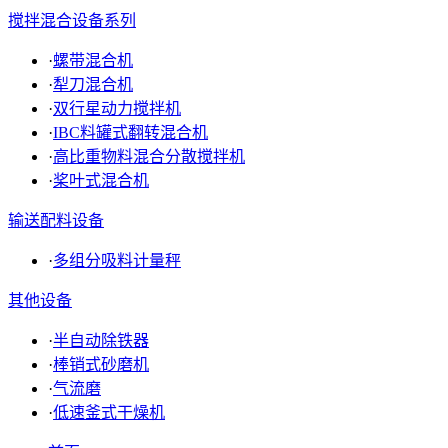
搅拌混合设备系列
·
螺带混合机
·
犁刀混合机
·
双行星动力搅拌机
·
IBC料罐式翻转混合机
·
高比重物料混合分散搅拌机
·
桨叶式混合机
输送配料设备
·
多组分吸料计量秤
其他设备
·
半自动除铁器
·
棒销式砂磨机
·
气流磨
·
低速釜式干燥机