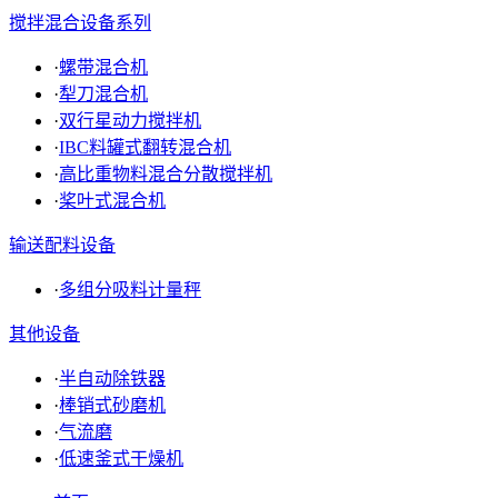
搅拌混合设备系列
·
螺带混合机
·
犁刀混合机
·
双行星动力搅拌机
·
IBC料罐式翻转混合机
·
高比重物料混合分散搅拌机
·
桨叶式混合机
输送配料设备
·
多组分吸料计量秤
其他设备
·
半自动除铁器
·
棒销式砂磨机
·
气流磨
·
低速釜式干燥机