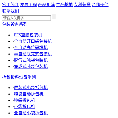
宏工简介
发展历程
产品矩阵
生产基地
专利荣誉
合作伙伴
联系我们
包装设备系列
·
FFS重膜包装机
·
全自动开口袋包装机
·
全自动高位码垛机
·
半自动底充式包装机
·
脱气式吨袋包装机
·
集成式吨袋包装机
拆包投料设备系列
·
层装式小袋拆包机
·
吨袋自动拆包机
·
吨袋拆包机
·
小袋拆包机
·
全自动小袋拆包机