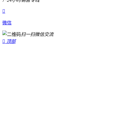
7*24小时销售专线

微信
扫一扫微信交流

顶部