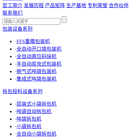
宏工简介
发展历程
产品矩阵
生产基地
专利荣誉
合作伙伴
联系我们
包装设备系列
·
FFS重膜包装机
·
全自动开口袋包装机
·
全自动高位码垛机
·
半自动底充式包装机
·
脱气式吨袋包装机
·
集成式吨袋包装机
拆包投料设备系列
·
层装式小袋拆包机
·
吨袋自动拆包机
·
吨袋拆包机
·
小袋拆包机
·
全自动小袋拆包机