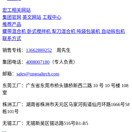
宏工相关网站
集团官网
英文网站
工程中心
推荐产品
螺带混合机
卧式搅拌机
犁刀混合机
吨袋包装机
自动拆包机
联系方式
销售专线：
13662889252
周先生
集团电话：
4008007180
（专人负责）
邮箱：
sales@ongoaltech.com
东莞工厂：广东省东莞市桥头镇桥新西二路 10 号 10 号楼 108
室
株洲工厂：湖南省株洲市天元区马家河街道仙月环路1666号5#
栋101号
无锡工厂：无锡新吴区锡达路516号B1-B5