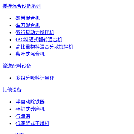
搅拌混合设备系列
·
螺带混合机
·
犁刀混合机
·
双行星动力搅拌机
·
IBC料罐式翻转混合机
·
高比重物料混合分散搅拌机
·
桨叶式混合机
输送配料设备
·
多组分吸料计量秤
其他设备
·
半自动除铁器
·
棒销式砂磨机
·
气流磨
·
低速釜式干燥机