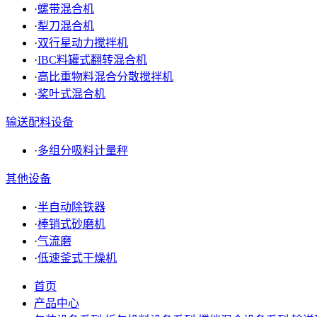
·
螺带混合机
·
犁刀混合机
·
双行星动力搅拌机
·
IBC料罐式翻转混合机
·
高比重物料混合分散搅拌机
·
桨叶式混合机
输送配料设备
·
多组分吸料计量秤
其他设备
·
半自动除铁器
·
棒销式砂磨机
·
气流磨
·
低速釜式干燥机
首页
产品中心