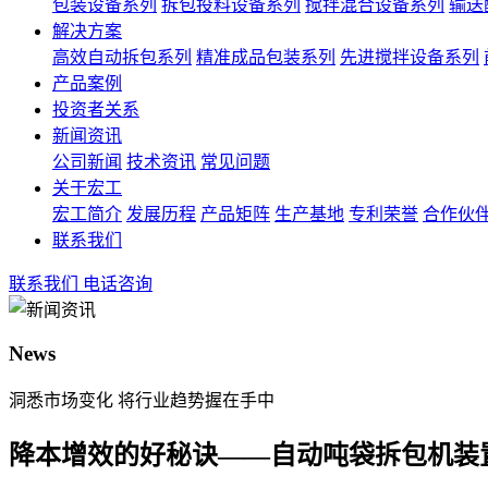
包装设备系列
拆包投料设备系列
搅拌混合设备系列
输送
解决方案
高效自动拆包系列
精准成品包装系列
先进搅拌设备系列
产品案例
投资者关系
新闻资讯
公司新闻
技术资讯
常见问题
关于宏工
宏工简介
发展历程
产品矩阵
生产基地
专利荣誉
合作伙
联系我们
联系我们
电话咨询
News
洞悉市场变化 将行业趋势握在手中
降本增效的好秘诀——自动吨袋拆包机装