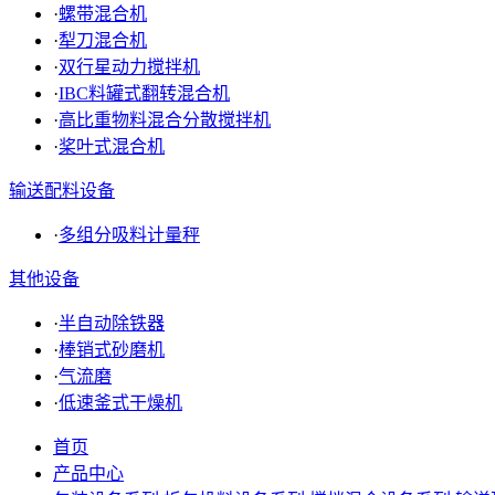
·
螺带混合机
·
犁刀混合机
·
双行星动力搅拌机
·
IBC料罐式翻转混合机
·
高比重物料混合分散搅拌机
·
桨叶式混合机
输送配料设备
·
多组分吸料计量秤
其他设备
·
半自动除铁器
·
棒销式砂磨机
·
气流磨
·
低速釜式干燥机
首页
产品中心