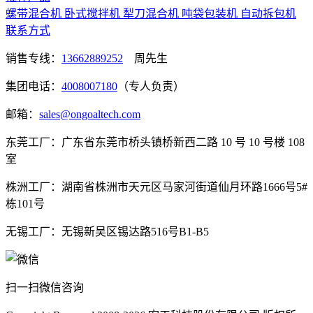
螺带混合机
卧式搅拌机
犁刀混合机
吨袋包装机
自动拆包机
联系方式
销售专线：
13662889252
周先生
集团电话：
4008007180
（专人负责）
邮箱：
sales@ongoaltech.com
东莞工厂：广东省东莞市桥头镇桥新西二路 10 号 10 号楼 108
室
株洲工厂：湖南省株洲市天元区马家河街道仙月环路1666号5#
栋101号
无锡工厂：无锡新吴区锡达路516号B1-B5
扫一扫微信咨询