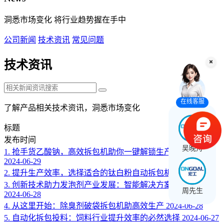
洞悉市场变化 将行业趋势握在手中
公司新闻
技术资讯
常见问题
技术资讯
在线客服
了解产品相关技术资讯，洞悉市场变化
标题
发布时间
吴晚舟
1.
抢手货乙酸钠，高效拆包机助你一键解锁生产新高度！
2024-06-29
2.
提升生产效率，选择适合的钛白粉自动拆包机
2024-06-29
3.
创新技术助力发泡剂产业发展：智能解决方案拆包吨包
周先生
2024-06-28
4.
从这里开始：除臭剂破袋拆包机助高效生产
2024-06-28
5.
自动化拆包投料：饲料行业提升效率的必然选择
2024-06-27