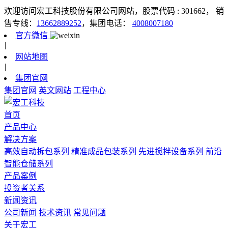
欢迎访问宏工科技股份有限公司网站，股票代码 : 301662，
销
售专线：
13662889252
，集团电话：
4008007180
官方微信
|
网站地图
|
集团官网
集团官网
英文网站
工程中心
首页
产品中心
解决方案
高效自动拆包系列
精准成品包装系列
先进搅拌设备系列
前沿
智能仓储系列
产品案例
投资者关系
新闻资讯
公司新闻
技术资讯
常见问题
关于宏工