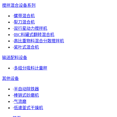
搅拌混合设备系列
·
螺带混合机
·
犁刀混合机
·
双行星动力搅拌机
·
IBC料罐式翻转混合机
·
高比重物料混合分散搅拌机
·
桨叶式混合机
输送配料设备
·
多组分吸料计量秤
其他设备
·
半自动除铁器
·
棒销式砂磨机
·
气流磨
·
低速釜式干燥机