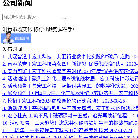
公司新闻
洞悉市场变化 将行业趋势握在手中
标题
发布时间
1.
共混智造丨宏工科技：共混行业数字化实践的“破局”之路
20
2.
再添荣誉丨宏工科技喜获四川新锂想“优质供应商”认可
2023-
3.
实力可鉴丨宏工科技喜获宜春时代2023年度“优秀供应商”表
4.
活动速递丨聚焦上海化工展&线缆线材展，宏工科技精彩进
5.
活动预告丨与宏工科技一起探讨共混工厂的数字化实践，202
6.
展会预告丨9月4日-7日，化工展&线缆展双展齐开，宏工科
7.
校招丨宏工科技2024届校园招聘正式启动！
2023-08-25
8.
活动速递丨突破磷酸铁锂生产四大痛点，宏工科技的解决之
9.
宏心壮志 工筑不凡丨砥砺深耕十五载，追光再续新征程！
20
10.
活动预告丨三大趋势！邀您共讨磷酸铁锂生产的挑战与解决
11.
15周年丨一图读懂宏工科技11项产品专利技术
2023-07-21
12.
宏工硕才 智取未来 | 2023宏硕计划开营仪式圆满召开
2023-0