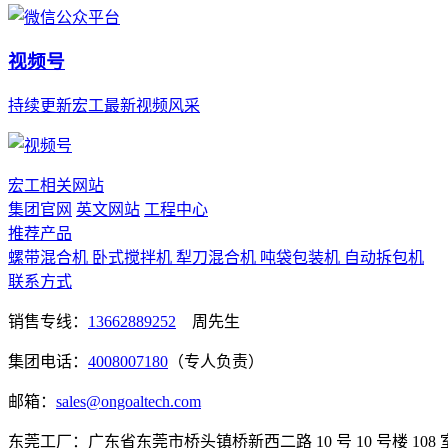
视频号
持续更新宏工最新视频风采
宏工相关网站
集团官网
英文网站
工程中心
推荐产品
螺带混合机
卧式搅拌机
犁刀混合机
吨袋包装机
自动拆包机
联系方式
销售专线：
13662889252
周先生
集团电话：
4008007180
（专人负责）
邮箱：
sales@ongoaltech.com
东莞工厂：广东省东莞市桥头镇桥新西二路 10 号 10 号楼 108 