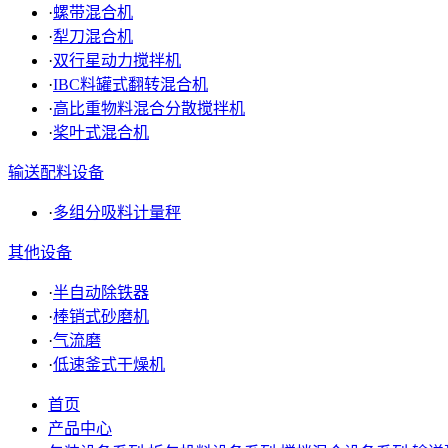
·
螺带混合机
·
犁刀混合机
·
双行星动力搅拌机
·
IBC料罐式翻转混合机
·
高比重物料混合分散搅拌机
·
桨叶式混合机
输送配料设备
·
多组分吸料计量秤
其他设备
·
半自动除铁器
·
棒销式砂磨机
·
气流磨
·
低速釜式干燥机
首页
产品中心