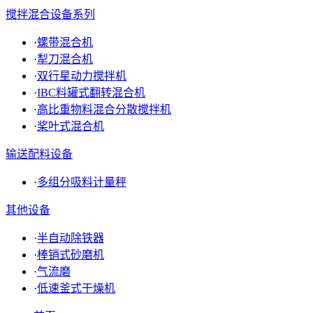
搅拌混合设备系列
·
螺带混合机
·
犁刀混合机
·
双行星动力搅拌机
·
IBC料罐式翻转混合机
·
高比重物料混合分散搅拌机
·
桨叶式混合机
输送配料设备
·
多组分吸料计量秤
其他设备
·
半自动除铁器
·
棒销式砂磨机
·
气流磨
·
低速釜式干燥机