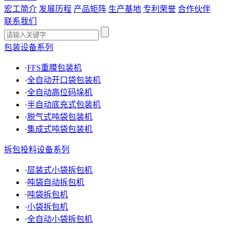
宏工简介
发展历程
产品矩阵
生产基地
专利荣誉
合作伙伴
联系我们
包装设备系列
·
FFS重膜包装机
·
全自动开口袋包装机
·
全自动高位码垛机
·
半自动底充式包装机
·
脱气式吨袋包装机
·
集成式吨袋包装机
拆包投料设备系列
·
层装式小袋拆包机
·
吨袋自动拆包机
·
吨袋拆包机
·
小袋拆包机
·
全自动小袋拆包机