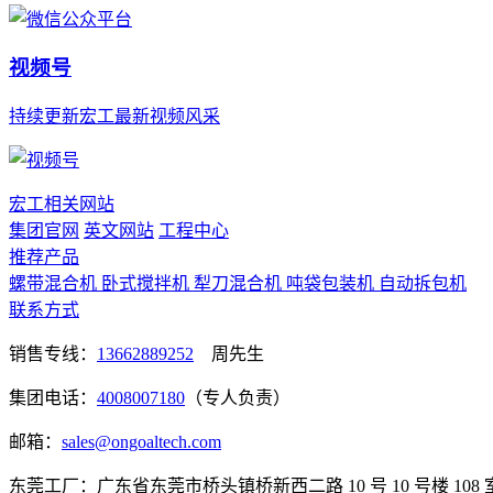
视频号
持续更新宏工最新视频风采
宏工相关网站
集团官网
英文网站
工程中心
推荐产品
螺带混合机
卧式搅拌机
犁刀混合机
吨袋包装机
自动拆包机
联系方式
销售专线：
13662889252
周先生
集团电话：
4008007180
（专人负责）
邮箱：
sales@ongoaltech.com
东莞工厂：广东省东莞市桥头镇桥新西二路 10 号 10 号楼 108 