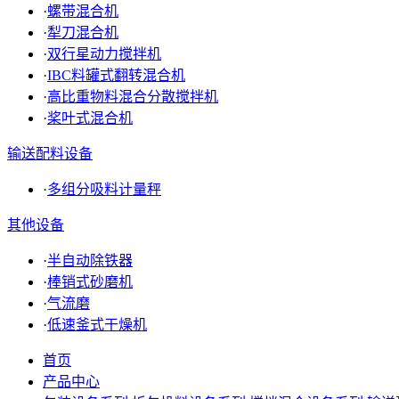
·
螺带混合机
·
犁刀混合机
·
双行星动力搅拌机
·
IBC料罐式翻转混合机
·
高比重物料混合分散搅拌机
·
桨叶式混合机
输送配料设备
·
多组分吸料计量秤
其他设备
·
半自动除铁器
·
棒销式砂磨机
·
气流磨
·
低速釜式干燥机
首页
产品中心