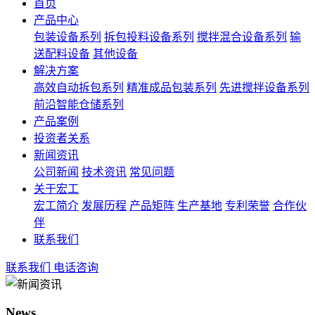
首页
产品中心
包装设备系列
拆包投料设备系列
搅拌混合设备系列
输
送配料设备
其他设备
解决方案
高效自动拆包系列
精准成品包装系列
先进搅拌设备系列
前沿智能仓储系列
产品案例
投资者关系
新闻资讯
公司新闻
技术资讯
常见问题
关于宏工
宏工简介
发展历程
产品矩阵
生产基地
专利荣誉
合作伙
伴
联系我们
联系我们
电话咨询
News