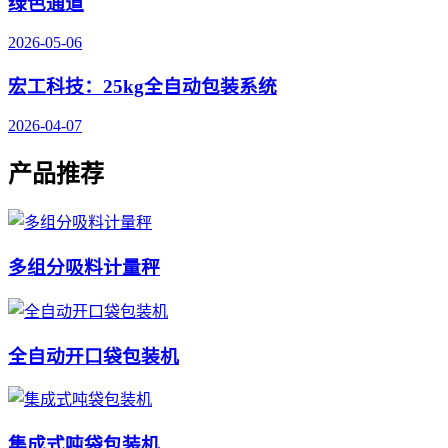
绿色通道
2026-05-06
宏工科技：25kg全自动包装系统
2026-04-07
产品推荐
多组分吸料计量秤
全自动开口袋包装机
集成式吨袋包装机