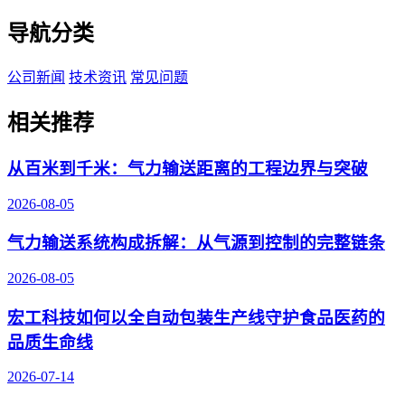
导航分类
公司新闻
技术资讯
常见问题
相关推荐
从百米到千米：气力输送距离的工程边界与突破
2026-08-05
气力输送系统构成拆解：从气源到控制的完整链条
2026-08-05
宏工科技如何以全自动包装生产线守护食品医药的
品质生命线
2026-07-14