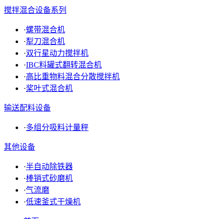
搅拌混合设备系列
·
螺带混合机
·
犁刀混合机
·
双行星动力搅拌机
·
IBC料罐式翻转混合机
·
高比重物料混合分散搅拌机
·
桨叶式混合机
输送配料设备
·
多组分吸料计量秤
其他设备
·
半自动除铁器
·
棒销式砂磨机
·
气流磨
·
低速釜式干燥机