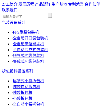
宏工简介
发展历程
产品矩阵
生产基地
专利荣誉
合作伙伴
联系我们
包装设备系列
·
FFS重膜包装机
·
全自动开口袋包装机
·
全自动高位码垛机
·
半自动底充式包装机
·
脱气式吨袋包装机
·
集成式吨袋包装机
拆包投料设备系列
·
层装式小袋拆包机
·
吨袋自动拆包机
·
吨袋拆包机
·
小袋拆包机
·
全自动小袋拆包机