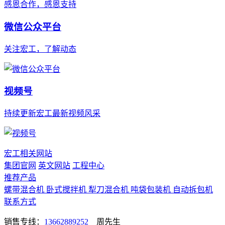
感恩合作，感恩支持
微信公众平台
关注宏工，了解动态
视频号
持续更新宏工最新视频风采
宏工相关网站
集团官网
英文网站
工程中心
推荐产品
螺带混合机
卧式搅拌机
犁刀混合机
吨袋包装机
自动拆包机
联系方式
销售专线：
13662889252
周先生